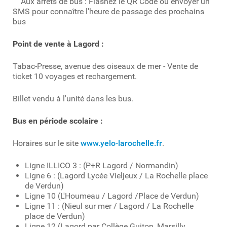
Aux arrêts de bus : Flashez le QR Code ou envoyer un
SMS pour connaître l’heure de passage des prochains
bus
Point de vente à Lagord :
Tabac-Presse, avenue des oiseaux de mer - Vente de
ticket 10 voyages et rechargement.
Billet vendu à l'unité dans les bus.
Bus en période scolaire :
Horaires sur le site
www.yelo-larochelle.fr
.
Ligne ILLICO 3 : (P+R Lagord / Normandin)
Ligne 6 : (Lagord Lycée Vieljeux / La Rochelle place
de Verdun)
Ligne 10 (L'Houmeau / Lagord /Place de Verdun)
Ligne 11 : (Nieul sur mer / Lagord / La Rochelle
place de Verdun)
Ligne 12 (Lagord par Collège Guiton, Marsilly,