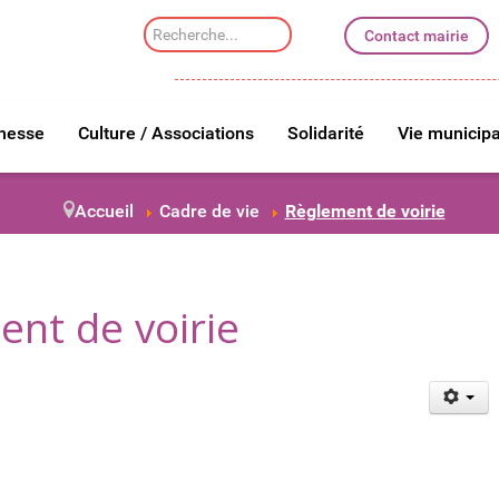
Rechercher
Contact mairie
dans
le
site
unesse
Culture / Associations
Solidarité
Vie municipa
Accueil
Cadre de vie
Règlement de voirie
nt de voirie