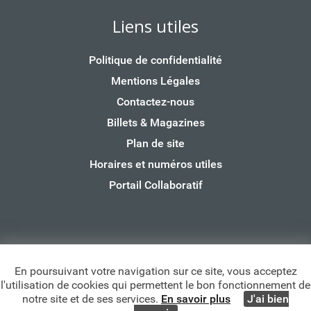
Liens utiles
Politique de confidentialité
Mentions Légales
Contactez-nous
Billets & Magazines
Plan de site
Horaires et numéros utiles
Portail Collaboratif
Copyright Lagord - 2025 —
Mentions légales
—
Politque
En poursuivant votre navigation sur ce site, vous acceptez
de confidentialité de données
— Un site réalisé par
l'utilisation de cookies qui permettent le bon fonctionnement de
l’
agence web pour les collectivités Citybay
notre site et de ses services.
En savoir plus
J'ai bien